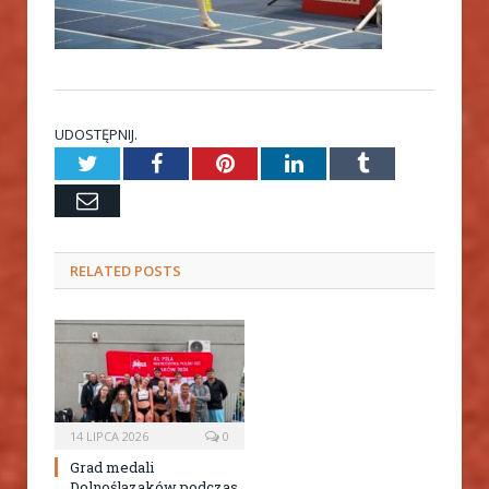
UDOSTĘPNIJ.
Twitter
Facebook
Pinterest
LinkedIn
Tumblr
Email
RELATED
POSTS
14 LIPCA 2026
0
Grad medali
Dolnoślązaków podczas