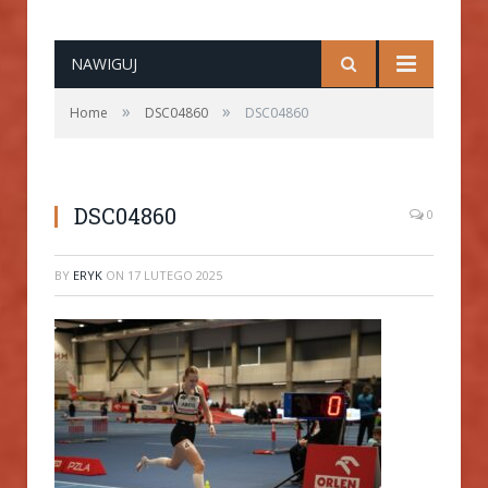
NAWIGUJ
»
»
Home
DSC04860
DSC04860
DSC04860
0
BY
ERYK
ON
17 LUTEGO 2025