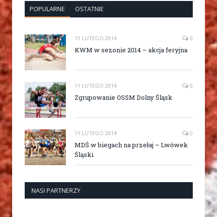
POPULARNE
OSTATNIE
11 LUTEGO 2014
0
KWM w sezonie 2014 – akcja feryjna
11 LUTEGO 2014
0
Zgrupowanie OSSM Dolny Śląsk
11 LUTEGO 2014
0
MDŚ w biegach na przełaj – Lwówek
Śląski
NASI PARTNERZY