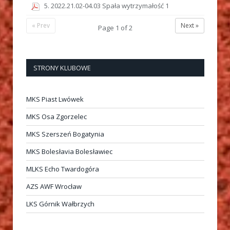
5. 2022.21.02-04.03 Spała wytrzymałość 1
« Prev
Next »
Page
1
of
2
STRONY KLUBOWE
MKS Piast Lwówek
MKS Osa Zgorzelec
MKS Szerszeń Bogatynia
MKS Bolesłavia Bolesławiec
MLKS Echo Twardogóra
AZS AWF Wrocław
LKS Górnik Wałbrzych