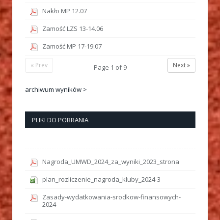
Nakło MP 12.07
Zamość LZS 13-14.06
Zamość MP 17-19.07
« Prev
Next »
Page
1
of
9
archiwum wyników >
PLIKI DO POBRANIA
Nagroda_UMWD_2024_za_wyniki_2023_strona
plan_rozliczenie_nagroda_kluby_2024-3
Zasady-wydatkowania-srodkow-finansowych-
2024