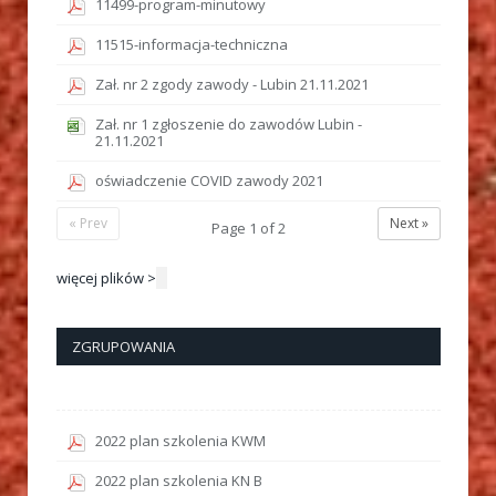
11499-program-minutowy
11515-informacja-techniczna
Zał. nr 2 zgody zawody - Lubin 21.11.2021
Zał. nr 1 zgłoszenie do zawodów Lubin -
21.11.2021
oświadczenie COVID zawody 2021
« Prev
Next »
Page
1
of
2
więcej plików >
ZGRUPOWANIA
2022 plan szkolenia KWM
2022 plan szkolenia KN B