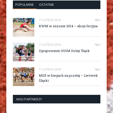
POPULARNE
OSTATNIE
11 LUTEGO 2014
0
KWM w sezonie 2014 – akcja feryjna
11 LUTEGO 2014
0
Zgrupowanie OSSM Dolny Śląsk
11 LUTEGO 2014
0
MDŚ w biegach na przełaj – Lwówek
Śląski
NASI PARTNERZY