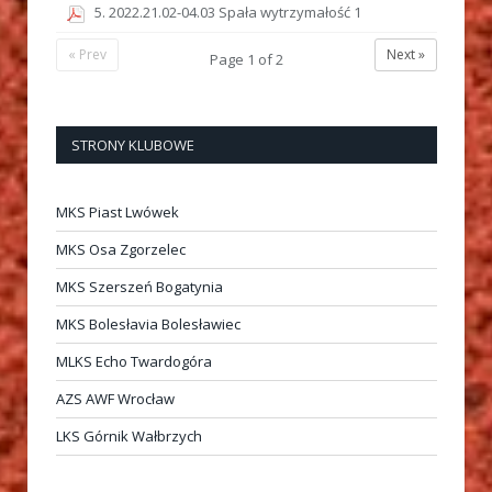
5. 2022.21.02-04.03 Spała wytrzymałość 1
« Prev
Next »
Page
1
of
2
STRONY KLUBOWE
MKS Piast Lwówek
MKS Osa Zgorzelec
MKS Szerszeń Bogatynia
MKS Bolesłavia Bolesławiec
MLKS Echo Twardogóra
AZS AWF Wrocław
LKS Górnik Wałbrzych