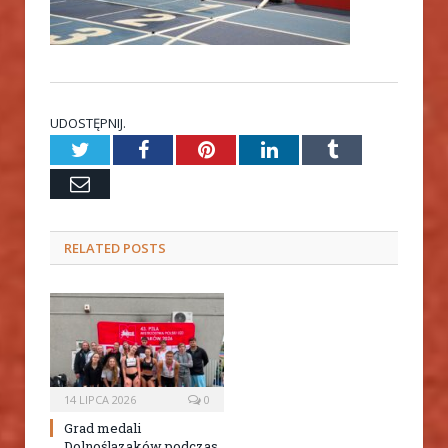
UDOSTĘPNIJ.
Twitter
Facebook
Pinterest
LinkedIn
Tumblr
Email
RELATED
POSTS
14 LIPCA 2026
0
Grad medali
Dolnoślązaków podczas