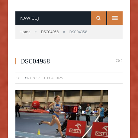
NAWIGUJ
»
»
Home
DSC04958
DSC04958
DSC04958
0
BY
ERYK
ON
17 LUTEGO 2025