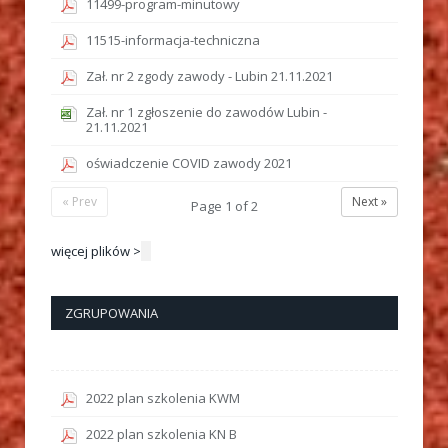
11499-program-minutowy
11515-informacja-techniczna
Zał. nr 2 zgody zawody - Lubin 21.11.2021
Zał. nr 1 zgłoszenie do zawodów Lubin -
21.11.2021
oświadczenie COVID zawody 2021
« Prev
Next »
Page
1
of
2
więcej plików >
ZGRUPOWANIA
2022 plan szkolenia KWM
2022 plan szkolenia KN B