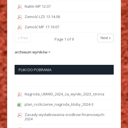
Nakło MP 12.07
Zamość LZS 13-14.06
Zamość MP 17-19.07
« Prev
Next »
Page
1
of
9
archiwum wyników >
PLIKI DO POBRANIA
Nagroda_UMWD_2024_za_wyniki_2023_strona
plan_rozliczenie_nagroda_kluby_2024-3
Zasady-wydatkowania-srodkow-finansowych-
2024