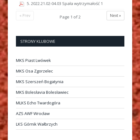
5. 2022.21.02-04.03 Spała wytrzymałość 1
« Prev
Next »
Page
1
of
2
STRONY KLUBOWE
MKS Piast Lwówek
MKS Osa Zgorzelec
MKS Szerszeń Bogatynia
MKS Bolesłavia Bolesławiec
MLKS Echo Twardogóra
AZS AWF Wrocław
LKS Górnik Wałbrzych