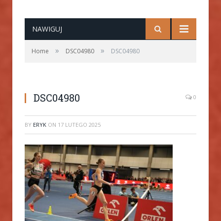
NAWIGUJ
»
»
Home
DSC04980
DSC04980
DSC04980
0
BY
ERYK
ON
17 LUTEGO 2025