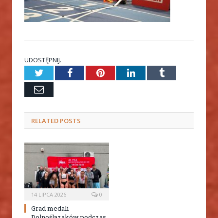
UDOSTĘPNIJ.
Twitter
Facebook
Pinterest
LinkedIn
Tumblr
Email
RELATED
POSTS
14 LIPCA 2026
0
Grad medali
Dolnoślązaków podczas