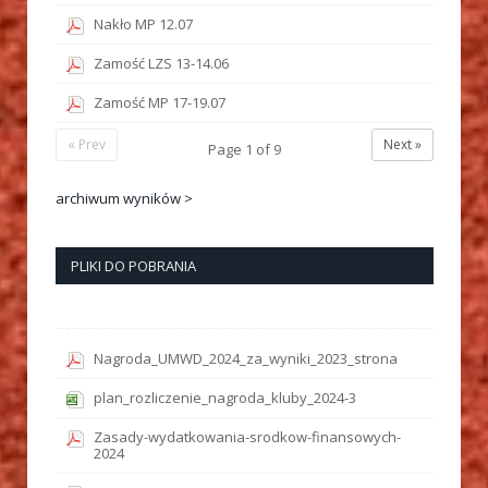
Nakło MP 12.07
Zamość LZS 13-14.06
Zamość MP 17-19.07
« Prev
Next »
Page
1
of
9
archiwum wyników >
PLIKI DO POBRANIA
Nagroda_UMWD_2024_za_wyniki_2023_strona
plan_rozliczenie_nagroda_kluby_2024-3
Zasady-wydatkowania-srodkow-finansowych-
2024