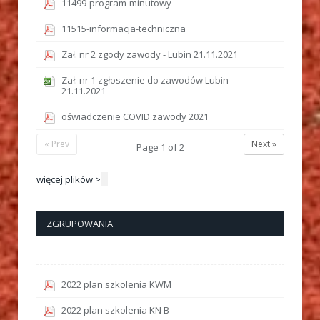
11499-program-minutowy
11515-informacja-techniczna
Zał. nr 2 zgody zawody - Lubin 21.11.2021
Zał. nr 1 zgłoszenie do zawodów Lubin -
21.11.2021
oświadczenie COVID zawody 2021
« Prev
Next »
Page
1
of
2
więcej plików >
ZGRUPOWANIA
2022 plan szkolenia KWM
2022 plan szkolenia KN B