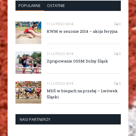
POPULARNE
OSTATNIE
11 LUTEGO 2014
0
KWM w sezonie 2014 – akcja feryjna
11 LUTEGO 2014
0
Zgrupowanie OSSM Dolny Śląsk
11 LUTEGO 2014
0
MDŚ w biegach na przełaj – Lwówek
Śląski
NASI PARTNERZY