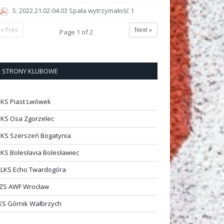
5. 2022.21.02-04.03 Spała wytrzymałość 1
« Prev
Next »
Page
1
of
2
STRONY KLUBOWE
KS Piast Lwówek
KS Osa Zgorzelec
KS Szerszeń Bogatynia
KS Bolesłavia Bolesławiec
LKS Echo Twardogóra
ZS AWF Wrocław
KS Górnik Wałbrzych