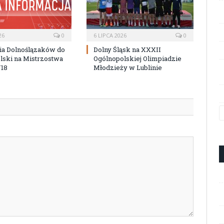
26
0
6 LIPCA 2026
0
ia Dolnoślązaków do
Dolny Śląsk na XXXII
lski na Mistrzostwa
Ogólnopolskiej Olimpiadzie
U18
Młodzieży w Lublinie