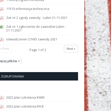
11515-informacja-techniczna
Zał. nr 2 zgody zawody - Lubin 21.11.2021
Zał. nr 1 zgłoszenie do zawodów Lubin -
21.11.2021
oświadczenie COVID zawody 2021
« Prev
Next »
Page
1
of
2
ięcej plików >
ZGRUPOWANIA
2022 plan szkolenia KWM
2022 plan szkolenia KN B