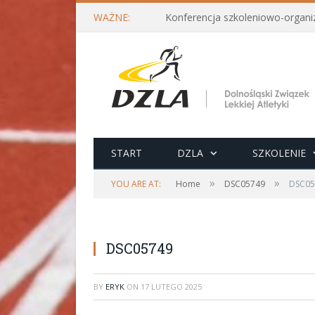
WAŻNE:
START
DZLA
SZKOLENIE
»
»
YOU ARE AT:
Home
DSC05749
DSC05
DSC05749
BY
ERYK
ON
17 LUTEGO 2025