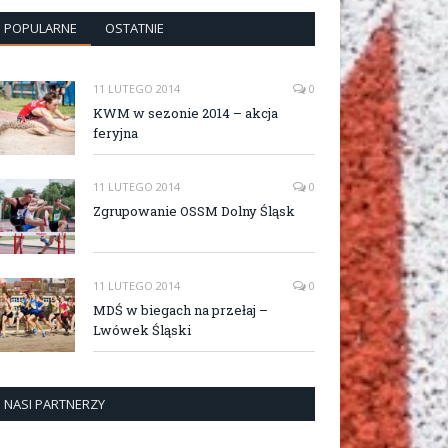
POPULARNE
OSTATNIE
11 LUTEGO 2014
0
KWM w sezonie 2014 – akcja
feryjna
11 LUTEGO 2014
0
Zgrupowanie OSSM Dolny Śląsk
11 LUTEGO 2014
0
MDŚ w biegach na przełaj –
Lwówek Śląski
NASI PARTNERZY