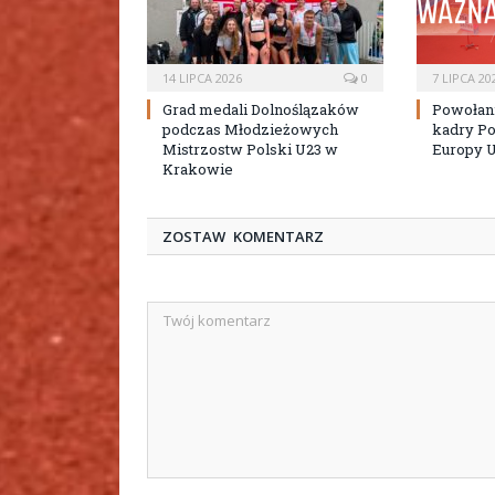
14 LIPCA 2026
0
7 LIPCA 20
Grad medali Dolnoślązaków
Powołan
podczas Młodzieżowych
kadry Po
Mistrzostw Polski U23 w
Europy 
Krakowie
ZOSTAW KOMENTARZ