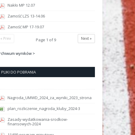
Nakło MP 12.07
Zamość LZS 13-14.06
Zamość MP 17-19.07
« Prev
Next »
Page
1
of
9
rchiwum wyników >
PLIKI DO POBRANIA
Nagroda_UMWD_2024_za_wyniki_2023_strona
plan_rozliczenie_nagroda_kluby_2024-3
Zasady-wydatkowania-srodkow-
finansowych-2024
11499-program-minutowy