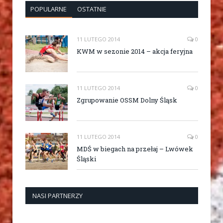
POPULARNE
OSTATNIE
11 LUTEGO 2014
0
KWM w sezonie 2014 – akcja feryjna
11 LUTEGO 2014
0
Zgrupowanie OSSM Dolny Śląsk
11 LUTEGO 2014
0
MDŚ w biegach na przełaj – Lwówek
Śląski
NASI PARTNERZY