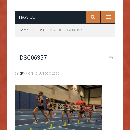
NAWIGUJ
»
»
Home
DSC06357
DSC06357
DSC06357
0
BY
ERYK
ON
17 LUTEGO 2025