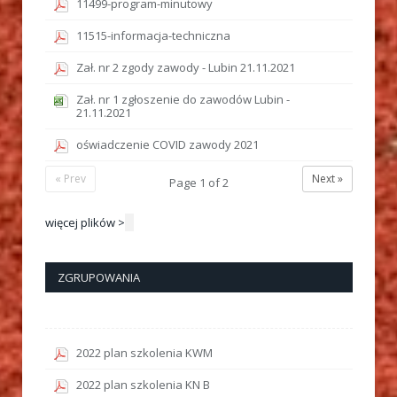
11499-program-minutowy
11515-informacja-techniczna
Zał. nr 2 zgody zawody - Lubin 21.11.2021
Zał. nr 1 zgłoszenie do zawodów Lubin -
21.11.2021
oświadczenie COVID zawody 2021
« Prev
Next »
Page
1
of
2
więcej plików >
ZGRUPOWANIA
2022 plan szkolenia KWM
2022 plan szkolenia KN B