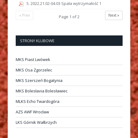
5. 2022.21.02-04.03 Spała wytrzymałość 1
« Prev
Next »
Page
1
of
2
STRONY KLUBOWE
MKS Piast Lwówek
MKS Osa Zgorzelec
MKS Szerszeń Bogatynia
MKS Bolesłavia Bolesławiec
MLKS Echo Twardogóra
AZS AWF Wrocław
LKS Górnik Wałbrzych