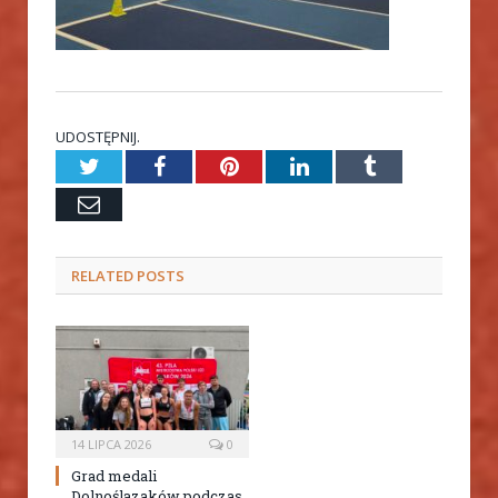
UDOSTĘPNIJ.
Twitter
Facebook
Pinterest
LinkedIn
Tumblr
Email
RELATED
POSTS
14 LIPCA 2026
0
Grad medali
Dolnoślązaków podczas