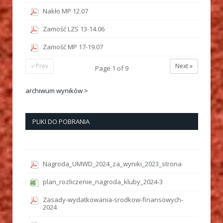
Nakło MP 12.07
Zamość LZS 13-14.06
Zamość MP 17-19.07
« Prev
Next »
Page
1
of
9
archiwum wyników >
PLIKI DO POBRANIA
Nagroda_UMWD_2024_za_wyniki_2023_strona
plan_rozliczenie_nagroda_kluby_2024-3
Zasady-wydatkowania-srodkow-finansowych-
2024