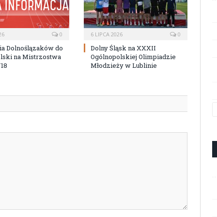
26
0
6 LIPCA 2026
0
ia Dolnoślązaków do
Dolny Śląsk na XXXII
lski na Mistrzostwa
Ogólnopolskiej Olimpiadzie
U18
Młodzieży w Lublinie