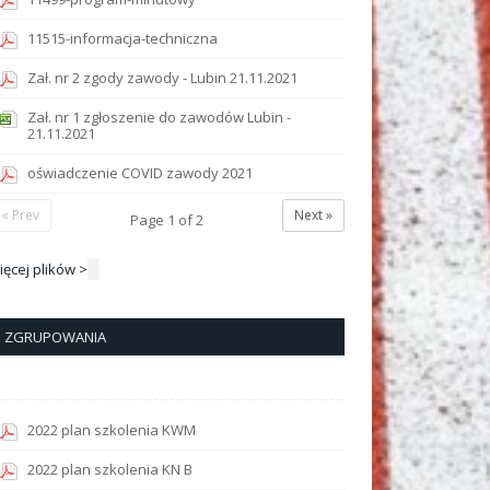
11515-informacja-techniczna
Zał. nr 2 zgody zawody - Lubin 21.11.2021
Zał. nr 1 zgłoszenie do zawodów Lubin -
21.11.2021
oświadczenie COVID zawody 2021
« Prev
Next »
Page
1
of
2
ięcej plików >
ZGRUPOWANIA
2022 plan szkolenia KWM
2022 plan szkolenia KN B