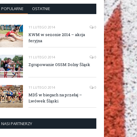
POPULARNE
OSTATNIE
11 LUTEGO 2014
0
KWM w sezonie 2014 – akcja
feryjna
11 LUTEGO 2014
0
Zgrupowanie OSSM Dolny Śląsk
11 LUTEGO 2014
0
MDŚ w biegach na przełaj –
Lwówek Śląski
NASI PARTNERZY