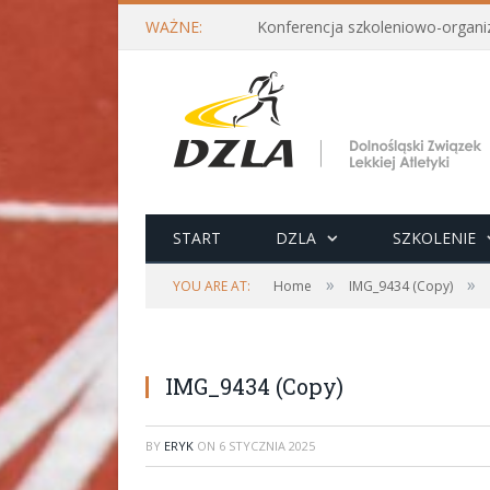
WAŻNE:
START
DZLA
SZKOLENIE
»
»
YOU ARE AT:
Home
IMG_9434 (Copy)
IMG_9434 (Copy)
BY
ERYK
ON
6 STYCZNIA 2025