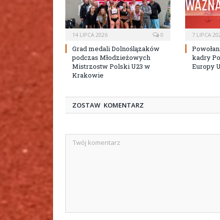
14 LIPCA 2026
0
7 LIPCA 20
Grad medali Dolnoślązaków
Powołan
podczas Młodzieżowych
kadry Po
Mistrzostw Polski U23 w
Europy 
Krakowie
ZOSTAW KOMENTARZ