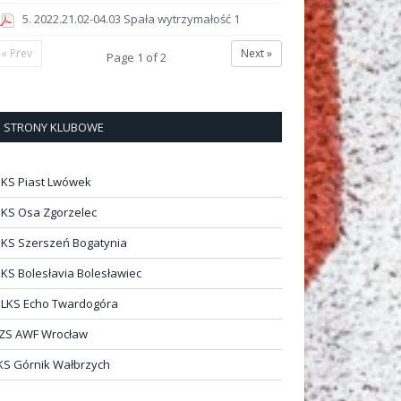
5. 2022.21.02-04.03 Spała wytrzymałość 1
« Prev
Next »
Page
1
of
2
STRONY KLUBOWE
KS Piast Lwówek
KS Osa Zgorzelec
KS Szerszeń Bogatynia
KS Bolesłavia Bolesławiec
LKS Echo Twardogóra
ZS AWF Wrocław
KS Górnik Wałbrzych