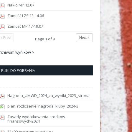
Nakło MP 12.07
Zamość LZS 13-14.06
Zamość MP 17-19.07
« Prev
Next »
Page
1
of
9
rchiwum wyników >
PLIKI DO POBRANIA
Nagroda_UMWD_2024_za_wyniki_2023_strona
plan_rozliczenie_nagroda_kluby_2024-3
Zasady-wydatkowania-srodkow-
finansowych-2024
11499-program-minutowy