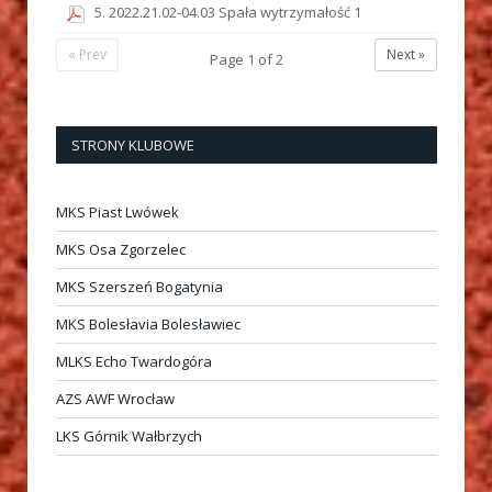
5. 2022.21.02-04.03 Spała wytrzymałość 1
« Prev
Next »
Page
1
of
2
STRONY KLUBOWE
MKS Piast Lwówek
MKS Osa Zgorzelec
MKS Szerszeń Bogatynia
MKS Bolesłavia Bolesławiec
MLKS Echo Twardogóra
AZS AWF Wrocław
LKS Górnik Wałbrzych