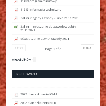
11499-program-minutowy
11515-informacja-techniczna
Zał. nr 2 zgody zawody - Lubin 21.11.2021
Zał. nr 1 zgłoszenie do zawodów Lubin -
21.11.2021
oświadczenie COVID zawody 2021
« Prev
Next »
Page
1
of
2
więcej plików >
ZGRUPOWANIA
2022 plan szkolenia KWM
2022 plan szkolenia KN B