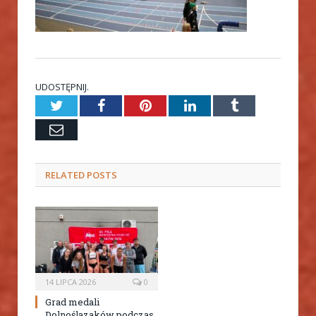
UDOSTĘPNIJ.
Twitter
Facebook
Pinterest
LinkedIn
Tumblr
Email
RELATED
POSTS
14 LIPCA 2026
0
Grad medali
Dolnoślązaków podczas