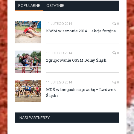
POPULARNE
OSTATNIE
11 LUTEGO 2014
0
KWM w sezonie 2014 – akcja feryjna
11 LUTEGO 2014
0
Zgrupowanie OSSM Dolny Śląsk
11 LUTEGO 2014
0
MDŚ w biegach na przełaj – Lwówek
Śląski
NASI PARTNERZY