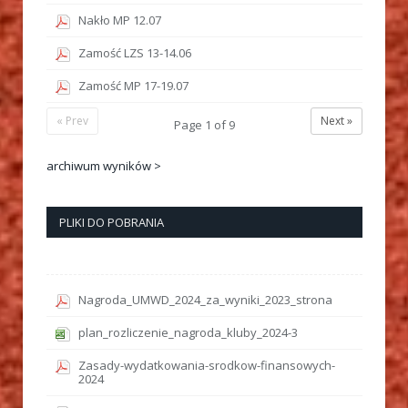
Nakło MP 12.07
Zamość LZS 13-14.06
Zamość MP 17-19.07
« Prev
Next »
Page
1
of
9
archiwum wyników >
PLIKI DO POBRANIA
Nagroda_UMWD_2024_za_wyniki_2023_strona
plan_rozliczenie_nagroda_kluby_2024-3
Zasady-wydatkowania-srodkow-finansowych-
2024