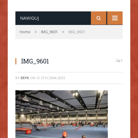
NAWIGUJ
»
»
Home
IMG_9601
IMG_9601
IMG_9601
0
BY
ERYK
ON
13 STYCZNIA 2025