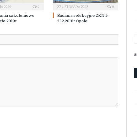
IA 2019
0
27 LISTOPADA 2018
0
ania szkoleniowe
Badania selekcyjne ZKN 1-
ie 2019r.
2.12.2018r Opole
a