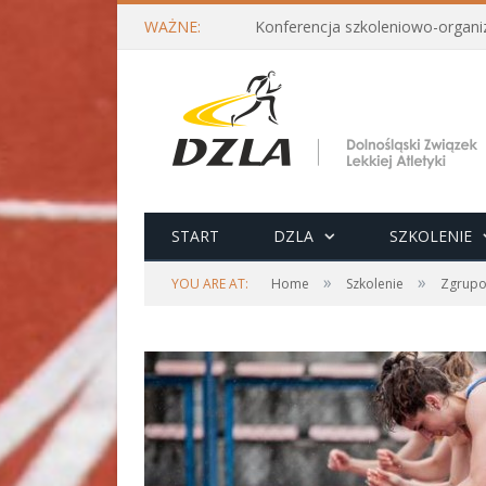
WAŻNE:
START
DZLA
SZKOLENIE
»
»
YOU ARE AT:
Home
Szkolenie
Zgrupo