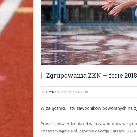
Zgrupowania ZKN – ferie 2018
BY
ERYK
ON
2 STYCZNIA 2018
W załączniku listy zawodników powołanych na 
Proszę potwierdzenia udziału zawodników w zgrupo
kozanecka@dzla.pl. Zgodnie decyzją Zarządu DZLA 