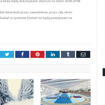
a kluby będą dokonywane zbiorczo na dzień 20.06.2018r.
ń lekarskich przez zawodników, przez cały okres
badań w systemie Domtel nie będą powoływani na
Twitter
Facebook
Pinterest
LinkedIn
Tumblr
Email