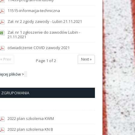
11515-informacja-techniczna
Zał. nr 2 zgody zawody - Lubin 21.11.2021
Zał. nr 1 zgłoszenie do zawodów Lubin -
21.11.2021
oświadczenie COVID zawody 2021
« Prev
Next »
Page
1
of
2
ięcej plików >
ZGRUPOWANIA
2022 plan szkolenia KWM
2022 plan szkolenia KN B