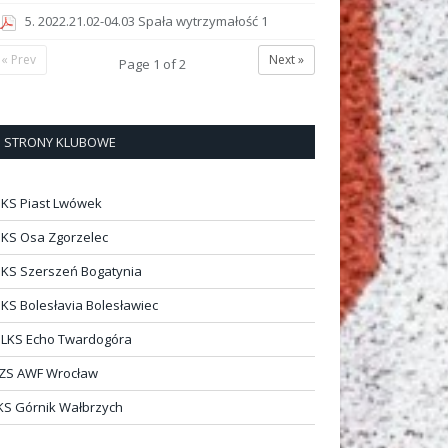
5. 2022.21.02-04.03 Spała wytrzymałość 1
« Prev
Next »
Page
1
of
2
STRONY KLUBOWE
KS Piast Lwówek
KS Osa Zgorzelec
KS Szerszeń Bogatynia
KS Bolesłavia Bolesławiec
LKS Echo Twardogóra
ZS AWF Wrocław
KS Górnik Wałbrzych