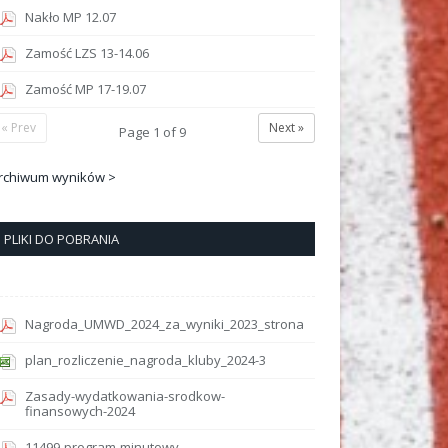
Nakło MP 12.07
Zamość LZS 13-14.06
Zamość MP 17-19.07
« Prev
Next »
Page
1
of
9
rchiwum wyników >
PLIKI DO POBRANIA
Nagroda_UMWD_2024_za_wyniki_2023_strona
plan_rozliczenie_nagroda_kluby_2024-3
Zasady-wydatkowania-srodkow-
finansowych-2024
11499-program-minutowy