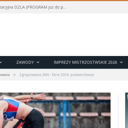
Konferencja szkoleniowo-organizacyjna DZLA (PROGRAM już do pobrania)
ZAWODY
IMPREZY MISTRZOSTWSKIE 2026
»
wania
Zgrupowania ZKN – ferie 2018 -potwierdzenia