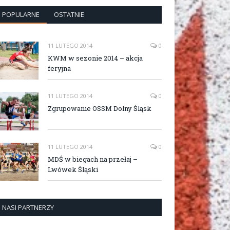
POPULARNE
OSTATNIE
11 LUTEGO 2014
0
KWM w sezonie 2014 – akcja
feryjna
11 LUTEGO 2014
0
Zgrupowanie OSSM Dolny Śląsk
11 LUTEGO 2014
0
MDŚ w biegach na przełaj –
Lwówek Śląski
NASI PARTNERZY