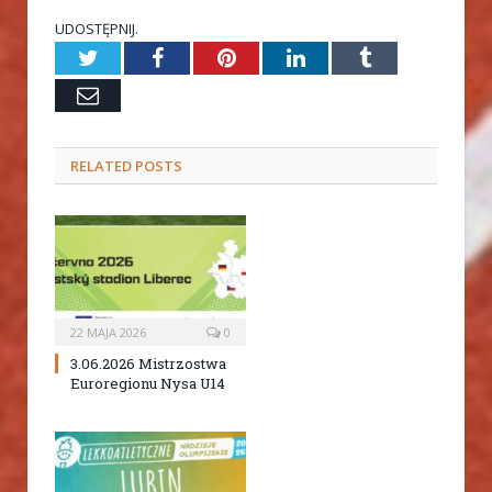
UDOSTĘPNIJ.
Twitter
Facebook
Pinterest
LinkedIn
Tumblr
Email
RELATED
POSTS
22 MAJA 2026
0
3.06.2026 Mistrzostwa
Euroregionu Nysa U14