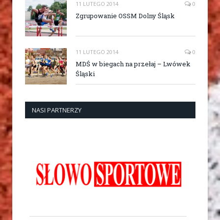
11 LUTEGO 2014
0
Zgrupowanie OSSM Dolny Śląsk
11 LUTEGO 2014
0
MDŚ w biegach na przełaj – Lwówek
Śląski
NASI PARTNERZY