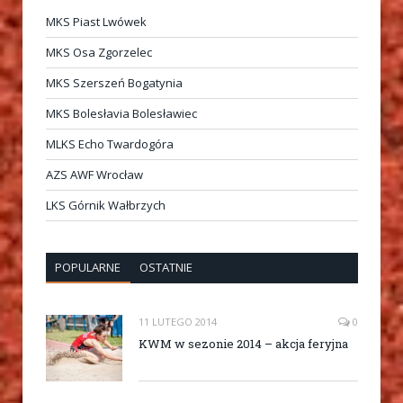
MKS Piast Lwówek
MKS Osa Zgorzelec
MKS Szerszeń Bogatynia
MKS Bolesłavia Bolesławiec
MLKS Echo Twardogóra
AZS AWF Wrocław
LKS Górnik Wałbrzych
POPULARNE
OSTATNIE
11 LUTEGO 2014
0
KWM w sezonie 2014 – akcja feryjna