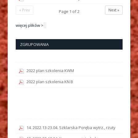
« Prev
Next »
Page
1
of
2
więcej plików >
ZGRUPOWANIA
2022 plan szkolenia KWM
2022 plan szkolenia KN B
14. 2022.13-23.04. Szklarska Poręba wytrz., rzuty