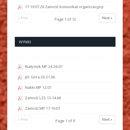
17-19.07.26 Zamość komunikat organizacyjny
« Prev
Next »
Page
1
of
12
WYNIKI
Białystok MP 24-26.07
Jel. Góra 20-21.06
Nakło MP 12.07
Zamość LZS 13-14.06
Zamość MP 17-19.07
« Prev
Next »
Page
1
of
9