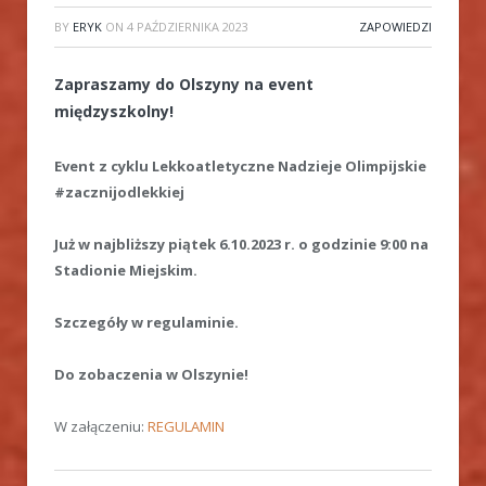
BY
ERYK
ON
4 PAŹDZIERNIKA 2023
ZAPOWIEDZI
Zapraszamy do Olszyny na event
międzyszkolny!
Event z cyklu Lekkoatletyczne Nadzieje Olimpijskie
#zacznijodlekkiej
Już w najbliższy piątek 6.10.2023 r. o godzinie 9:00 na
Stadionie Miejskim.
Szczegóły w regulaminie.
Do zobaczenia w Olszynie!
W załączeniu:
REGULAMIN