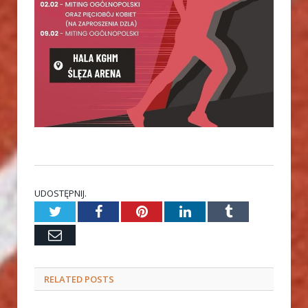
UDOSTĘPNIJ.
Twitter
Facebook
Pinterest
LinkedIn
Tumblr
Email
RELATED
POSTS