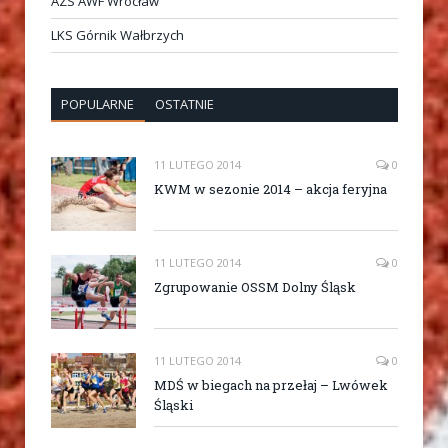
AZS AWF Wrocław
LKS Górnik Wałbrzych
POPULARNE
OSTATNIE
11 LUTEGO 2014
0
KWM w sezonie 2014 – akcja feryjna
11 LUTEGO 2014
0
Zgrupowanie OSSM Dolny Śląsk
11 LUTEGO 2014
0
MDŚ w biegach na przełaj – Lwówek
Śląski