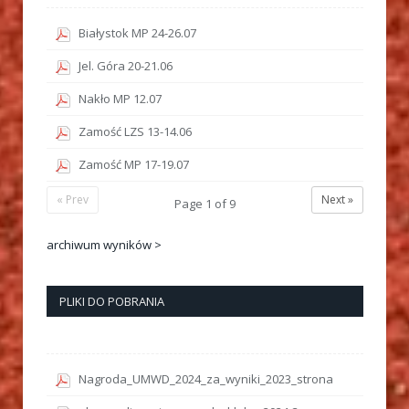
Białystok MP 24-26.07
Jel. Góra 20-21.06
Nakło MP 12.07
Zamość LZS 13-14.06
Zamość MP 17-19.07
« Prev
Next »
Page
1
of
9
archiwum wyników >
PLIKI DO POBRANIA
Nagroda_UMWD_2024_za_wyniki_2023_strona