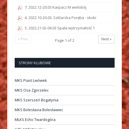
7. 2022.12-20.03 Karpacz M wielobój
6. 2022.10-20.03. Szklarska Poręba - skoki
5. 2022.21.02-04.03 Spała wytrzymałość 1
« Prev
Next »
Page
1
of
2
STRONY KLUBOWE
MKS Piast Lwówek
MKS Osa Zgorzelec
MKS Szerszeń Bogatynia
MKS Bolesłavia Bolesławiec
MLKS Echo Twardogóra