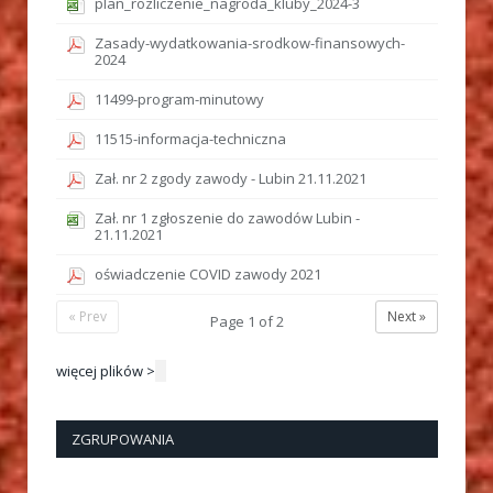
plan_rozliczenie_nagroda_kluby_2024-3
Zasady-wydatkowania-srodkow-finansowych-
2024
11499-program-minutowy
11515-informacja-techniczna
Zał. nr 2 zgody zawody - Lubin 21.11.2021
Zał. nr 1 zgłoszenie do zawodów Lubin -
21.11.2021
oświadczenie COVID zawody 2021
« Prev
Next »
Page
1
of
2
więcej plików >
ZGRUPOWANIA