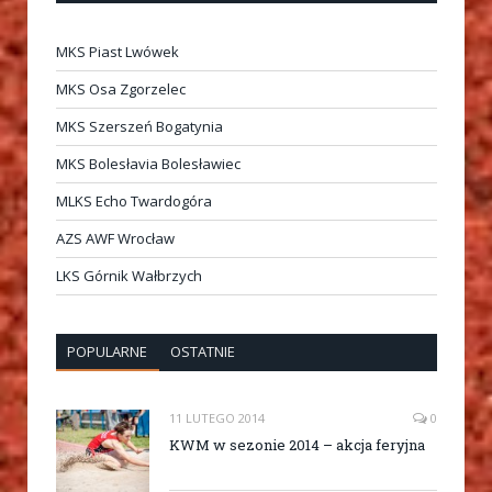
MKS Piast Lwówek
MKS Osa Zgorzelec
MKS Szerszeń Bogatynia
MKS Bolesłavia Bolesławiec
MLKS Echo Twardogóra
AZS AWF Wrocław
LKS Górnik Wałbrzych
POPULARNE
OSTATNIE
11 LUTEGO 2014
0
KWM w sezonie 2014 – akcja feryjna