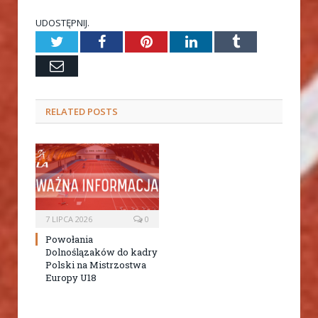
UDOSTĘPNIJ.
Twitter
Facebook
Pinterest
LinkedIn
Tumblr
Email
RELATED
POSTS
7 LIPCA 2026
0
Powołania
Dolnoślązaków do kadry
Polski na Mistrzostwa
Europy U18