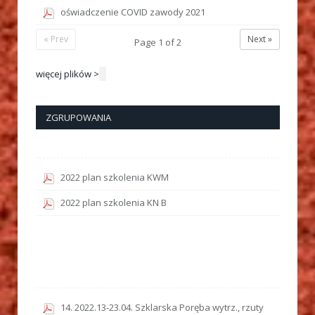
oświadczenie COVID zawody 2021
« Prev
Next »
Page
1
of
2
więcej plików >
ZGRUPOWANIA
2022 plan szkolenia KWM
2022 plan szkolenia KN B
14. 2022.13-23.04. Szklarska Poręba wytrz., rzuty