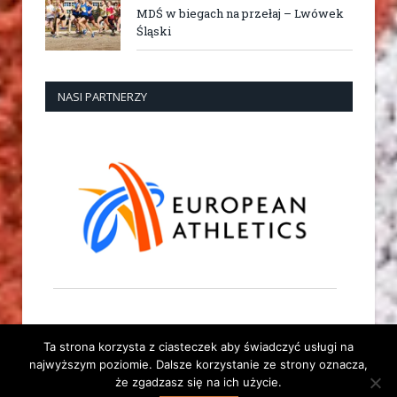
MDŚ w biegach na przełaj – Lwówek
Śląski
NASI PARTNERZY
Ta strona korzysta z ciasteczek aby świadczyć usługi na
najwyższym poziomie. Dalsze korzystanie ze strony oznacza,
że zgadzasz się na ich użycie.