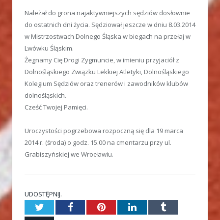
Należał do grona najaktywniejszych sędziów dosłownie
do ostatnich dni życia. Sędziował jeszcze w dniu 8.03.2014
w Mistrzostwach Dolnego Śląska w biegach na przełaj w
Lwówku Śląskim.
Żegnamy Cię Drogi Zygmuncie, w imieniu przyjaciół z
Dolnośląskiego Związku Lekkiej Atletyki, Dolnośląskiego
Kolegium Sędziów oraz trenerów i zawodników klubów
dolnośląskich.
Cześć Twojej Pamięci.
Uroczystości pogrzebowa rozpoczną się dla 19 marca
2014 r. (środa) o godz. 15.00 na cmentarzu przy ul.
Grabiszyńskiej we Wrocławiu.
UDOSTĘPNIJ.
Twitter
Facebook
Pinterest
LinkedIn
Tumblr