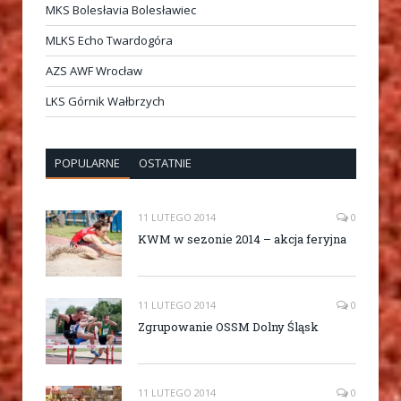
MKS Bolesłavia Bolesławiec
MLKS Echo Twardogóra
AZS AWF Wrocław
LKS Górnik Wałbrzych
POPULARNE
OSTATNIE
11 LUTEGO 2014
0
KWM w sezonie 2014 – akcja feryjna
11 LUTEGO 2014
0
Zgrupowanie OSSM Dolny Śląsk
11 LUTEGO 2014
0