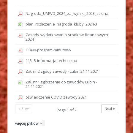
Nagroda_UMWD_2024_za_wyniki_2023_strona
plan_rozliczenie_nagroda_kluby_2024-3
Zasady-wydatkowania-srodkow-finansowych-
2024
11499-program-minutowy
11515-informacja-techniczna
Zał. nr 2 zgody zawody - Lubin 21.11.2021
Zał. nr 1 zgłoszenie do zawodów Lubin -
21.11.2021
oświadczenie COVID zawody 2021
« Prev
Next »
Page
1
of
2
więcej plików >