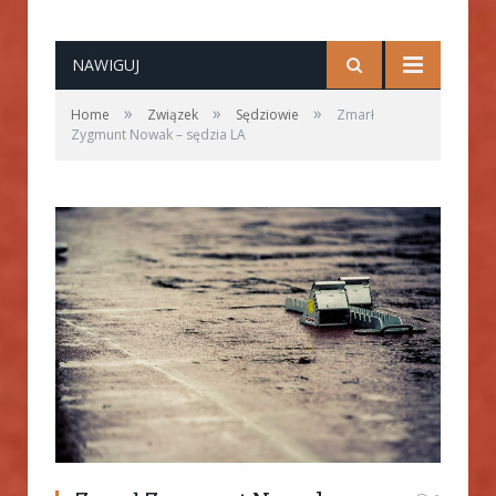
NAWIGUJ
»
»
»
Home
Związek
Sędziowie
Zmarł
Zygmunt Nowak – sędzia LA