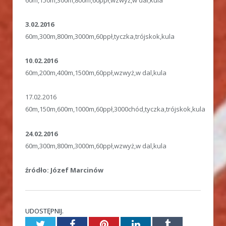
3.02.2016
60m,300m,800m,3000m,60ppł,tyczka,trójskok,kula
10.02.2016
60m,200m,400m,1500m,60ppł,wzwyż,w dal,kula
17.02.2016
60m,150m,600m,1000m,60ppł,3000chód,tyczka,trójskok,kula
24.02.2016
60m,300m,800m,3000m,60ppł,wzwyż,w dal,kula
źródło: Józef Marcinów
UDOSTĘPNIJ.
Twitter
Facebook
Pinterest
LinkedIn
Tumblr