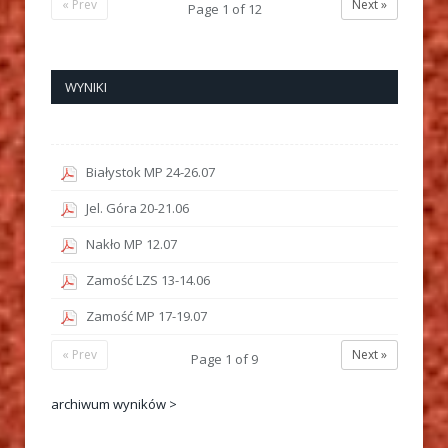
« Prev
Next »
Page
1
of
12
WYNIKI
Białystok MP 24-26.07
Jel. Góra 20-21.06
Nakło MP 12.07
Zamość LZS 13-14.06
Zamość MP 17-19.07
« Prev
Next »
Page
1
of
9
archiwum wyników >