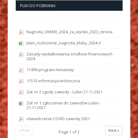
PLIKI DO POBRANIA
Nagroda_UMWD_2024_za_wyniki_2023_strona
plan_rozliczenie_nagroda_kluby_2024-3
Zasady-wydatkowania-srodkow-finansowych-
2024
11499-program-minutowy
11515-informacja-techniczna
Zał. nr 2 zgody zawody - Lubin 21.11.2021
Zał. nr 1 zgłoszenie do zawodów Lubin -
21.11.2021
oświadczenie COVID zawody 2021
« Prev
Next »
Page
1
of
2