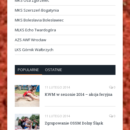
MKS Osa Zgorzelec
MKS Szerszeń Bogatynia
MKS Bolesłavia Bolesławiec
MLKS Echo Twardogóra
AZS AWF Wrocław
LKS Górnik Wałbrzych
POPULARNE
OSTATNIE
11 LUTEGO 2014
0
KWM w sezonie 2014 – akcja feryjna
11 LUTEGO 2014
0
Zgrupowanie OSSM Dolny Śląsk