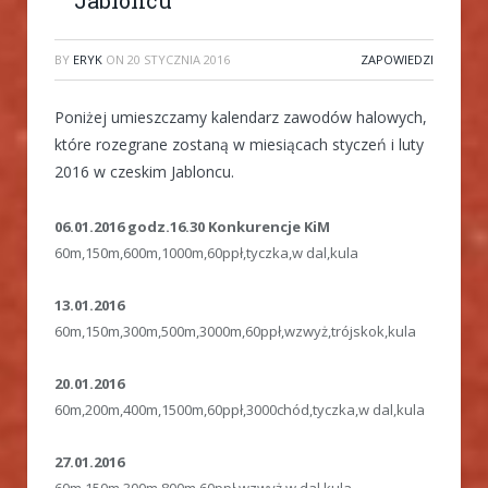
BY
ERYK
ON
20 STYCZNIA 2016
ZAPOWIEDZI
Poniżej umieszczamy kalendarz zawodów halowych,
które rozegrane zostaną w miesiącach styczeń i luty
2016 w czeskim Jabloncu.
06.01.2016 godz.16.30 Konkurencje KiM
60m,150m,600m,1000m,60ppł,tyczka,w dal,kula
13.01.2016
60m,150m,300m,500m,3000m,60ppł,wzwyż,trójskok,kula
20.01.2016
60m,200m,400m,1500m,60ppł,3000chód,tyczka,w dal,kula
27.01.2016
60m,150m,300m,800m,60ppł,wzwyż,w dal,kula