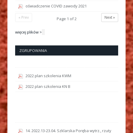
oświadczenie COVID zawody 2021
« Prev
Next »
Page
1
of
2
więcej plików >
ZGRUPOWANIA
2022 plan szkolenia KWM
2022 plan szkolenia KN B
14. 2022.13-23.04. Szklarska Poręba wytrz., rzuty