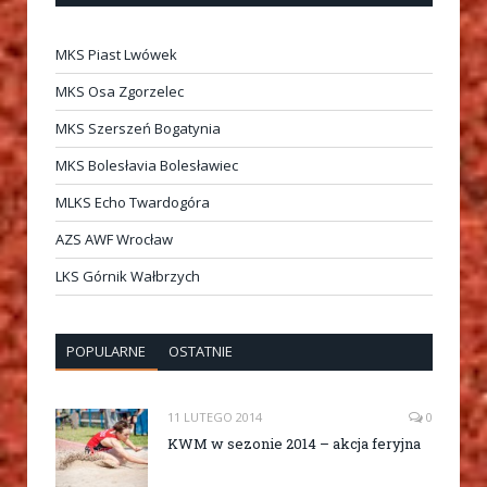
MKS Piast Lwówek
MKS Osa Zgorzelec
MKS Szerszeń Bogatynia
MKS Bolesłavia Bolesławiec
MLKS Echo Twardogóra
AZS AWF Wrocław
LKS Górnik Wałbrzych
POPULARNE
OSTATNIE
11 LUTEGO 2014
0
KWM w sezonie 2014 – akcja feryjna