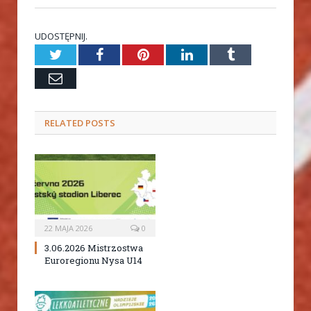
UDOSTĘPNIJ.
Twitter
Facebook
Pinterest
LinkedIn
Tumblr
Email
RELATED
POSTS
22 MAJA 2026
0
3.06.2026 Mistrzostwa
Euroregionu Nysa U14