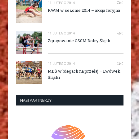
11 LUTEGO 2014
0
KWM w sezonie 2014 – akcja feryjna
11 LUTEGO 2014
0
Zgrupowanie OSSM Dolny Śląsk
11 LUTEGO 2014
0
MDŚ w biegach na przełaj – Lwówek
Śląski
NASI PARTNERZY