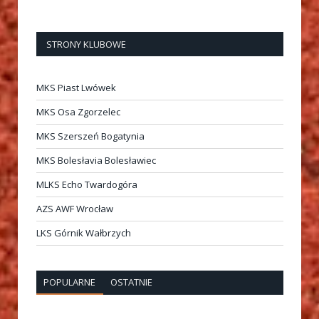
STRONY KLUBOWE
MKS Piast Lwówek
MKS Osa Zgorzelec
MKS Szerszeń Bogatynia
MKS Bolesłavia Bolesławiec
MLKS Echo Twardogóra
AZS AWF Wrocław
LKS Górnik Wałbrzych
POPULARNE
OSTATNIE