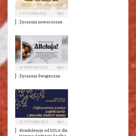
3 STYCZNIA 2026
0
Życzenia noworoczne
19 KWIETNIA 2025
0
Życzenia Świąteczne
22 STYCZNIA 2025
0
Kondolencje od DZLA dla
trenera Andrzeja Szałka