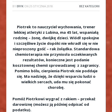
BY
ERYK
ON
25 STYCZNIA 2018
BEZ KATEGORII
Piotrek to nauczyciel wychowania, trener
lekkiej atletyki z Lubina, ma 45 lat, wspaniałą
rodzinę – żonę, dwójkę dzieci. Wiódł spokojne
i szczęśliwe życie dopóki nie wkradł się w nie
nieproszony gość – rak żołądka. Standardowa
chemioterapia nie przyniosła oczekiwanych
rezultatów, konieczne jest podanie
kosztownej chemii sprowadzanej z zagranicy.
Pomimo bólu, cierpienia Piotrek nie poddaje
się. Ma nadzieję, że dzięki wsparciu ludzi o
wielkich sercach, uda mu się pokonać
chorobę.
Pomóż Piotrkowi wygrać z rakiem – przekaż
darowiznę (możesz ją później odpisać od
podatku).