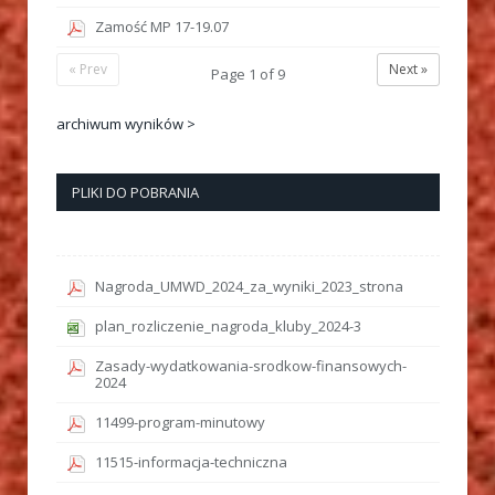
Zamość MP 17-19.07
« Prev
Next »
Page
1
of
9
archiwum wyników >
PLIKI DO POBRANIA
Nagroda_UMWD_2024_za_wyniki_2023_strona
plan_rozliczenie_nagroda_kluby_2024-3
Zasady-wydatkowania-srodkow-finansowych-
2024
11499-program-minutowy
11515-informacja-techniczna